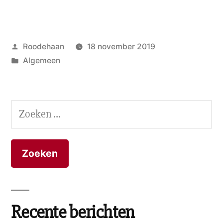
bij
Roodehaan
Geplaatst
Roodehaan
18 november 2019
eten,
door
Geplaatst
Algemeen
drinken
in
&
live-
Zoeken
muziek”
naar:
Recente berichten