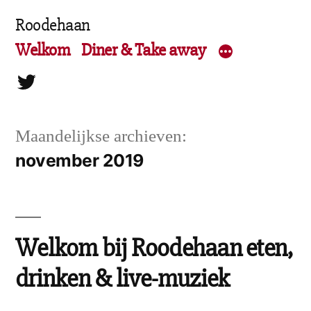
Ga
Roodehaan
naar
Welkom
Diner & Take away
de
Twitter
inhoud
Maandelijkse archieven:
november 2019
Welkom bij Roodehaan eten,
drinken & live-muziek